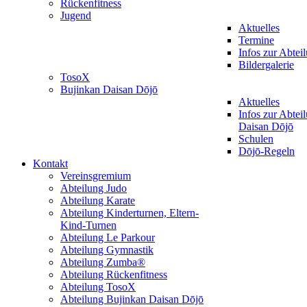
Rückenfitness
Jugend
Aktuelles
Termine
Infos zur Abtei
Bildergalerie
TosoX
Bujinkan Daisan Dōjō
Aktuelles
Infos zur Abtei
Daisan Dōjō
Schulen
Dōjō-Regeln
Kontakt
Vereinsgremium
Abteilung Judo
Abteilung Karate
Abteilung Kinderturnen, Eltern-
Kind-Turnen
Abteilung Le Parkour
Abteilung Gymnastik
Abteilung Zumba®
Abteilung Rückenfitness
Abteilung TosoX
Abteilung Bujinkan Daisan Dōjō