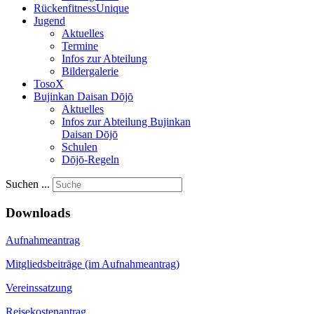
Rückenfitness
Unique
Jugend
Aktuelles
Termine
Infos zur Abteilung
Bildergalerie
TosoX
Bujinkan Daisan Dōjō
Aktuelles
Infos zur Abteilung Bujinkan
Daisan Dōjō
Schulen
Dōjō-Regeln
Suchen ...
Downloads
Aufnahmeantrag
Mitgliedsbeiträge (im Aufnahmeantrag)
Vereinssatzung
Reisekostenantrag