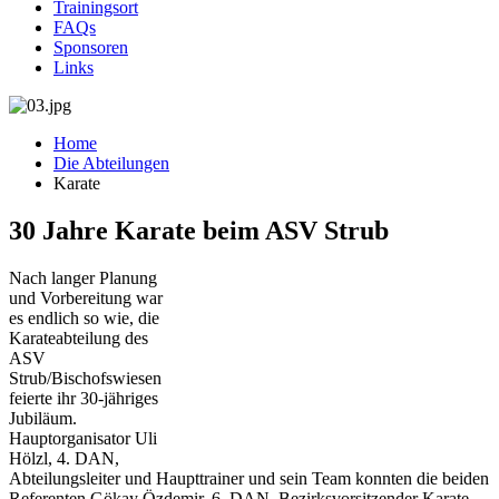
Trainingsort
FAQs
Sponsoren
Links
Home
Die Abteilungen
Karate
30 Jahre Karate beim ASV Strub
Nach langer Planung
und Vorbereitung war
es endlich so wie, die
Karateabteilung des
ASV
Strub/Bischofswiesen
feierte ihr 30-jähriges
Jubiläum.
Hauptorganisator Uli
Hölzl, 4. DAN,
Abteilungsleiter und Haupttrainer und sein Team konnten die beiden
Referenten Gökay Özdemir, 6. DAN, Bezirksvorsitzender Karate