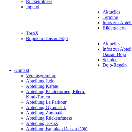
Rückenfitness
Jugend
Aktuelles
Termine
Infos zur Abtei
Bildergalerie
TosoX
Bujinkan Daisan Dōjō
Aktuelles
Infos zur Abtei
Daisan Dōjō
Schulen
Dōjō-Regeln
Kontakt
Vereinsgremium
Abteilung Judo
Abteilung Karate
Abteilung Kinderturnen, Eltern-
Kind-Turnen
Abteilung Le Parkour
Abteilung Gymnastik
Abteilung Zumba®
Abteilung Rückenfitness
Abteilung TosoX
Abteilung Bujinkan Daisan Dōjō