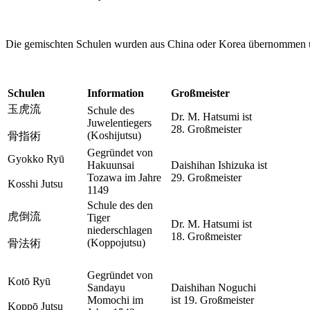
Die gemischten Schulen wurden aus China oder Korea übernommen und
Schulen
Information
Großmeister
玉虎流
Schule des
Dr. M. Hatsumi ist
Juwelentiegers
28. Großmeister
(Koshijutsu)
骨指術
Gegründet von
Gyokko Ryū
Hakuunsai
Daishihan Ishizuka ist
Tozawa im Jahre
29. Großmeister
Kosshi Jutsu
1149
Schule des den
虎倒流
Tiger
Dr. M. Hatsumi ist
niederschlagen
18. Großmeister
(Koppojutsu)
骨法術
Gegründet von
Kotō Ryū
Sandayu
Daishihan Noguchi
Momochi im
ist 19. Großmeister
Koppō Jutsu