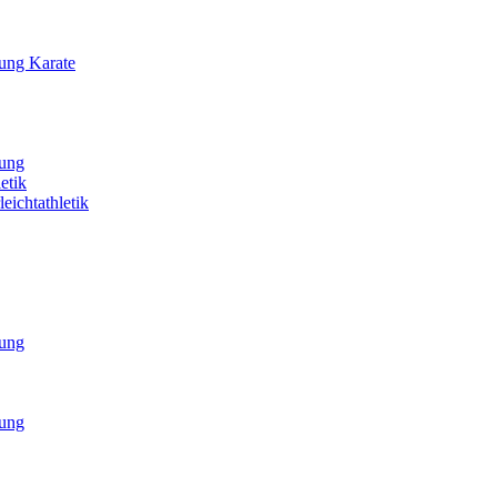
lung Karate
lung
etik
eichtathletik
lung
lung