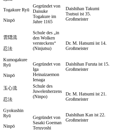
Gegründet von
Daishihan Takumi
Togakure Ryū
Daisuke
Tsutsui ist 35.
Togakure im
Großmeister
Ninpō
Jahre 1165
Schule des „in
雲隠流
den Wolken
versteckens“
Dr. M. Hatsumi ist 14.
(Ninjutsu)
Großmeister
忍法
Kumogakure
Gegründet von
Daishihan Furuta ist 15.
Ryū
Iga
Großmeister
Heinaizaemon
Ninpō
Ienaga
Schule des
玉心流
Juwelenherzens
Dr. M. Hatsumi ist 21.
(Ninpo)
Großmeister
忍法
Gyokushin
Daishihan Kan ist 22.
Ryū
Gegründet von
Großmeister
Sasaki Goeman
Ninpō
Teruyoshi