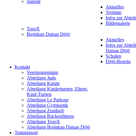
Jugend
Aktuelles
Termine
Infos zur Abtei
Bildergalerie
TosoX
Bujinkan Daisan Dōjō
Aktuelles
Infos zur Abtei
Daisan Dōjō
Schulen
Dōjō-Regeln
Kontakt
Vereinsgremium
Abteilung Judo
Abteilung Karate
Abteilung Kinderturnen, Eltern-
Kind-Turnen
Abteilung Le Parkour
Abteilung Gymnastik
Abteilung Zumba®
Abteilung Rückenfitness
Abteilung TosoX
Abteilung Bujinkan Daisan Dōjō
Trainingsort