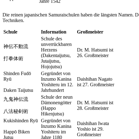
Jahre 1542
Die reinen japanischen Samuraischulen haben die längsten Namen. 
Techniken.
Schule
Information
Großmeister
Schule des
unverrückbaren
神伝不動流
Herzens
Dr. M. Hatsumi ist
(Dakentaijutsu,
26. Großmeister
打拳体術
Jutaijutsu,
Hojojutsu)
Shinden Fudō
Gegründet von
Ryū
Inzumo Kanina
Daishihan Nagato
Yoshiteru im 12.
ist 27. Großmeister
Daken Taijutsu
Jahrhundert
Schule der neun
九鬼神伝流
Dämonengötter
Dr. M. Hatsumi ist
(Happo
28. Großmeister
八法秘剣術
Hikenjutsu)
Kukishinden Ryū
Gegründet von
Daishihan Iwata
Inzumo Kanina
Yoshio ist 29.
Happō Biken
Yoshiteru im
Großmeister
Jutsu
Jahre 1180