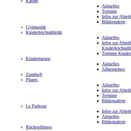
Karate
Aktuelles
Termine
Infos zur Abtei
Bildergalerie
Gymnastik
Kinderleichtathletik
Aktuelles
Infos zur Abtei
Kinderleichtathl
Termine Kinderl
Kinderturnen
Aktuelles
Allgemeines
Zumba®
Pilates
Aktuelles
Infos zur Abtei
Termine
Bildergalerie
Le Parkour
Infos zur Abtei
Aktuelles
Bildergalerie
Rückenfitness