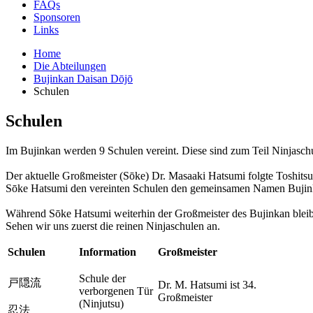
FAQs
Sponsoren
Links
Home
Die Abteilungen
Bujinkan Daisan Dōjō
Schulen
Schulen
Im Bujinkan werden 9 Schulen vereint. Diese sind zum Teil Ninjaschu
Der aktuelle Großmeister (Sōke) Dr. Masaaki Hatsumi folgte Toshits
Sōke Hatsumi den vereinten Schulen den gemeinsamen Namen Bujin
Während Sōke Hatsumi weiterhin der Großmeister des Bujinkan bleibt
Sehen wir uns zuerst die reinen Ninjaschulen an.
Schulen
Information
Großmeister
Schule der
戸隠流
Dr. M. Hatsumi ist 34.
verborgenen Tür
Großmeister
(Ninjutsu)
忍法