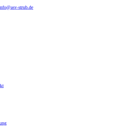
info@asv-strub.de
kt
lung