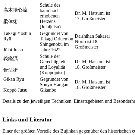
Schule des
高木揚心流
baumhoch
Dr. M. Hatsumi ist
erhobenen
17. Großmeister
Herzens
柔体術
(Jutaijutsu)
Takagi Yōshin
Gegründet von
Daishihan Sakasai
Ryū
Takagi Oriuemon
Norio ist 18.
Shingenobu im
Großmeister
Jūtai Jutsu
Jahre 1625
Schule der
義鑑流
Gerechtigkeit
Dr. M. Hatsumi ist
und Loyalität
18. Großmeister
骨法術
(Koppojutsu)
Gikan Ryū
Gegründet von
Dr. M. Hatsumi ist
Sonyu Hangan
18. Großmeister
Koppō Jutsu
Gikanbo
Details zu den jeweiligen Techniken, Einsatzgebieten und Besonderhe
Links und Literatur
Einer der größten Vorteile des Bujinkan gegenüber den historischen