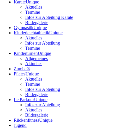
Karate
Unique
Aktuelles
Termine
Infos zur Abteilung Karate
Bildergalerie
Gymnastik
Unique
Kinderleichtathletik
Unique
Aktuelles
Infos zur Abteilung
Termine
Kinderturnen
Unique
Allgemeines
Aktuelles
Zumba®
Pilates
Unique
Aktuelles
Termine
Infos zur Abteilung
Bildergalerie
Le Parkour
Unique
Infos zur Abteilung
Aktuelles
Bildergalerie
Rückenfitness
Unique
Jugend