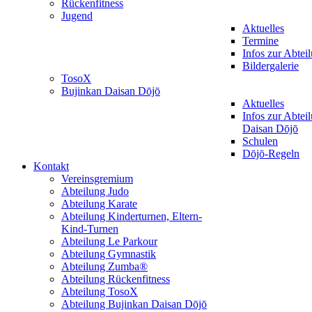
Rückenfitness
Jugend
Aktuelles
Termine
Infos zur Abtei
Bildergalerie
TosoX
Bujinkan Daisan Dōjō
Aktuelles
Infos zur Abtei
Daisan Dōjō
Schulen
Dōjō-Regeln
Kontakt
Vereinsgremium
Abteilung Judo
Abteilung Karate
Abteilung Kinderturnen, Eltern-
Kind-Turnen
Abteilung Le Parkour
Abteilung Gymnastik
Abteilung Zumba®
Abteilung Rückenfitness
Abteilung TosoX
Abteilung Bujinkan Daisan Dōjō