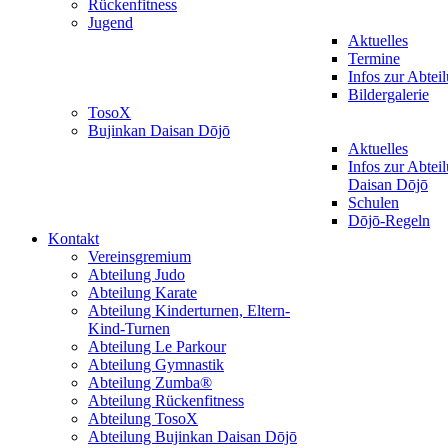
Rückenfitness
Jugend
Aktuelles
Termine
Infos zur Abtei
Bildergalerie
TosoX
Bujinkan Daisan Dōjō
Aktuelles
Infos zur Abtei
Daisan Dōjō
Schulen
Dōjō-Regeln
Kontakt
Vereinsgremium
Abteilung Judo
Abteilung Karate
Abteilung Kinderturnen, Eltern-
Kind-Turnen
Abteilung Le Parkour
Abteilung Gymnastik
Abteilung Zumba®
Abteilung Rückenfitness
Abteilung TosoX
Abteilung Bujinkan Daisan Dōjō