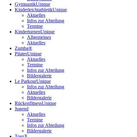
Gymnastik
Unique
Kinderleichtathletik
Unique
Aktuelles
Infos zur Abteilung
Termine
Kinderturnen
Unique
Allgemeines
Aktuelles
Zumba®
Pilates
Unique
Aktuelles
Termine
Infos zur Abteilung
Bildergalerie
Le Parkour
Unique
Infos zur Abteilung
Aktuelles
Bildergalerie
Rückenfitness
Unique
Jugend
Aktuelles
Termine
Infos zur Abteilung
Bildergalerie
TosoX